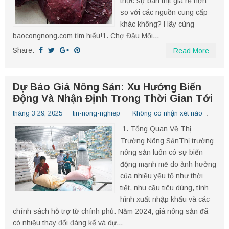
thực sự bán thịt giá rẻ hơn
so với các nguồn cung cấp
khác không? Hãy cùng
baocongnong.com tìm hiểu!1. Chợ Đầu Mối...
Share:
Read More
Dự Báo Giá Nông Sản: Xu Hướng Biến
Động Và Nhận Định Trong Thời Gian Tới
tháng 3 29, 2025
tin-nong-nghiep
Không có nhận xét nào
1. Tổng Quan Về Thị
Trường Nông SảnThị trường
nông sản luôn có sự biến
động mạnh mẽ do ảnh hưởng
của nhiều yếu tố như thời
tiết, nhu cầu tiêu dùng, tình
hình xuất nhập khẩu và các
chính sách hỗ trợ từ chính phủ. Năm 2024, giá nông sản đã
có nhiều thay đổi đáng kể và dự...