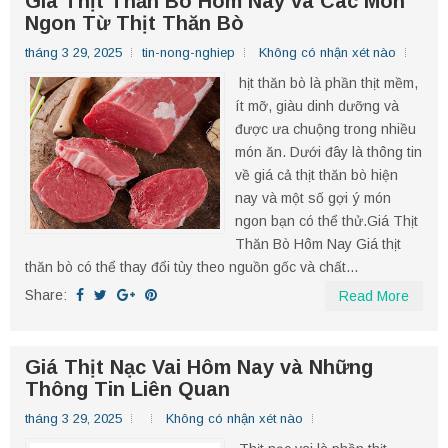
Giá Thịt Thăn Bò Hôm Nay và Các Món
Ngon Từ Thịt Thăn Bò
tháng 3 29, 2025
tin-nong-nghiep
Không có nhận xét nào
hịt thăn bò là phần thịt mềm,
ít mỡ, giàu dinh dưỡng và
được ưa chuộng trong nhiều
món ăn. Dưới đây là thông tin
về giá cả thịt thăn bò hiện
nay và một số gợi ý món
ngon bạn có thể thử.​ Giá Thịt
Thăn Bò Hôm Nay Giá thịt
thăn bò có thể thay đổi tùy theo nguồn gốc và chất...
Share:
Read More
Giá Thịt Nạc Vai Hôm Nay và Những
Thông Tin Liên Quan
tháng 3 29, 2025
Không có nhận xét nào