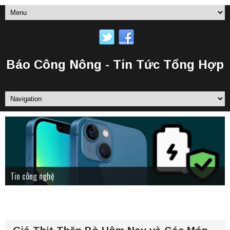
Báo Công Nông - Tin Tức Tổng Hợp
Tin Tức Nông Nghiệp
Tin công nghệ
Status tâm trạng
TRANG CHỦ