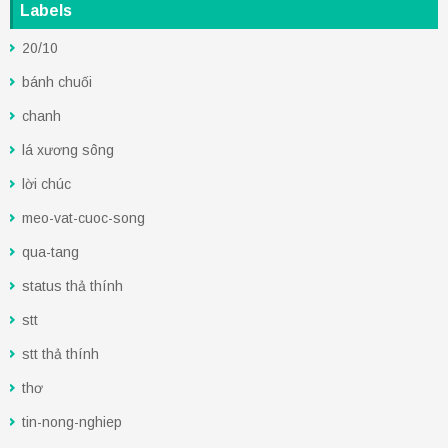
Labels
20/10
bánh chuối
chanh
lá xương sông
lời chúc
meo-vat-cuoc-song
qua-tang
status thả thính
stt
stt thả thính
thơ
tin-nong-nghiep