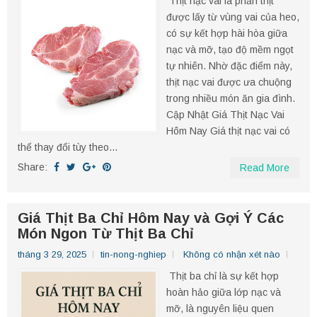
Thịt nạc vai là phần thịt
được lấy từ vùng vai của heo,
có sự kết hợp hài hòa giữa
nạc và mỡ, tạo độ mềm ngọt
tự nhiên. Nhờ đặc điểm này,
thịt nạc vai được ưa chuộng
trong nhiều món ăn gia đình.
Cập Nhật Giá Thịt Nạc Vai
Hôm Nay Giá thịt nạc vai có
thể thay đổi tùy theo...
Share:
Read More
Giá Thịt Ba Chỉ Hôm Nay và Gợi Ý Các
Món Ngon Từ Thịt Ba Chỉ
tháng 3 29, 2025
tin-nong-nghiep
Không có nhận xét nào
Thịt ba chỉ là sự kết hợp
hoàn hảo giữa lớp nạc và
mỡ, là nguyên liệu quen