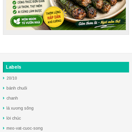
Labels
20/10
bánh chuối
chanh
lá xương sông
lời chúc
meo-vat-cuoc-song