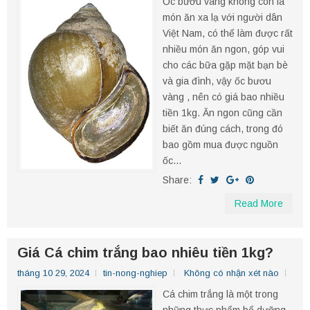
Ốc bươu vàng không còn là
món ăn xa lạ với người dân
Việt Nam, có thể làm được rất
nhiều món ăn ngon, góp vui
cho các bữa gặp mặt bạn bè
và gia đình, vậy ốc bươu
vàng , nên có giá bao nhiều
tiền 1kg. Ăn ngon cũng cần
biết ăn đúng cách, trong đó
bao gồm mua được nguồn
ốc...
Share:
Read More
Giá Cá chim trắng bao nhiêu tiền 1kg?
tháng 10 29, 2024
tin-nong-nghiep
Không có nhận xét nào
Cá chim trắng là một trong