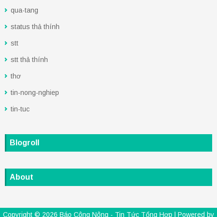
qua-tang
status thả thính
stt
stt thả thính
thơ
tin-nong-nghiep
tin-tuc
Blogroll
About
Copyright ©
2026
Báo Công Nông - Tin Tức Tổng Hợp
| Powered by