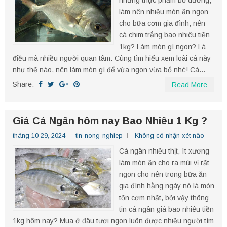
những thực phẩm bổ dưỡng,
làm nên nhiều món ăn ngon
cho bữa cơm gia đình, nên
cá chim trắng bao nhiêu tiền
1kg? Làm món gì ngon? Là
điều mà nhiều người quan tâm. Cùng tìm hiểu xem loài cá này
như thế nào, nên làm món gì để vừa ngon vừa bổ nhé! Cá...
Share:
Read More
Giá Cá Ngân hôm nay Bao Nhiêu 1 Kg ?
tháng 10 29, 2024
tin-nong-nghiep
Không có nhận xét nào
Cá ngân nhiều thịt, ít xương
làm món ăn cho ra mùi vị rất
ngon cho nên trong bữa ăn
gia đình hằng ngày nó là món
tốn cơm nhất, bởi vậy thông
tin cá ngân giá bao nhiêu tiền
1kg hôm nay? Mua ở đâu tươi ngon luôn được nhiều người tìm