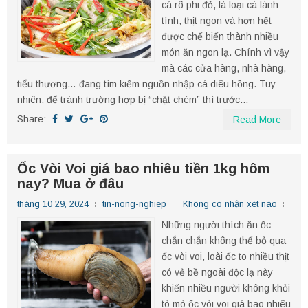
cá rô phi đỏ, là loại cá lành
tính, thịt ngon và hơn hết
được chế biến thành nhiều
món ăn ngon lạ. Chính vì vậy
mà các cửa hàng, nhà hàng,
tiểu thương… đang tìm kiếm nguồn nhập cá diêu hồng. Tuy
nhiên, để tránh trường hợp bị “chặt chém” thì trước...
Share:
Read More
Ốc Vòi Voi giá bao nhiêu tiền 1kg hôm
nay? Mua ở đâu
tháng 10 29, 2024
tin-nong-nghiep
Không có nhận xét nào
Những người thích ăn ốc
chắn chắn không thể bỏ qua
ốc vòi voi, loài ốc to nhiều thịt
có vẻ bề ngoài độc lạ này
khiến nhiều người không khỏi
tò mò ốc vòi voi giá bao nhiêu