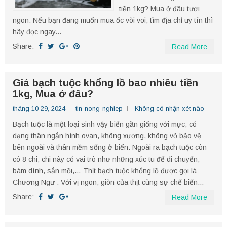
tiền 1kg? Mua ở đâu tươi
ngon. Nếu bạn đang muốn mua ốc vòi voi, tìm địa chỉ uy tín thì
hãy đọc ngay...
Share:
Read More
Giá bạch tuộc khổng lồ bao nhiêu tiền
1kg, Mua ở đâu?
tháng 10 29, 2024
tin-nong-nghiep
Không có nhận xét nào
​Bạch tuộc là một loại sinh vậy biển gần giống với mực, có
dạng thân ngắn hình ovan, không xương, không vỏ bảo vệ
bên ngoài và thân mềm sống ở biển. Ngoài ra bạch tuộc còn
có 8 chi, chi này có vai trò như những xúc tu để di chuyển,
bám dính, sắn mồi,… Thịt bạch tuộc khổng lồ được gọi là
Chương Ngư . Với vị ngon, giòn của thịt cùng sự chế biến...
Share:
Read More