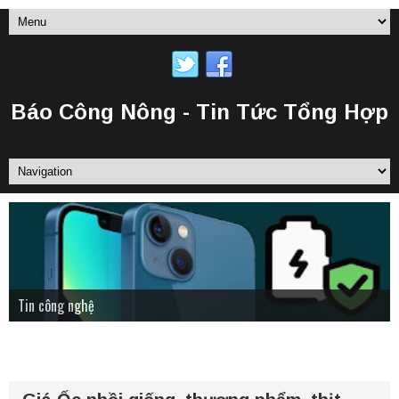
Báo Công Nông - Tin Tức Tổng Hợp
Tin Tức Nông Nghiệp
Tin công nghệ
Status tâm trạng
TRANG CHỦ