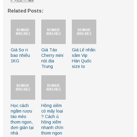
Related Posts:
Giá Sơ ri
Giá Táo
Giá Lê nhân
bao nhiêu
Cherry mini
sâm Vip
1KG
nội địa
Hàn Quốc
Trung
size to
Học cách
Hồng xiêm
ngâm rượu
có mấy loại
táo mèo
? Cách ủ
thơm ngon,
hồng xiêm
đơn giản tại
nhanh chín
nhà
thơm ngon