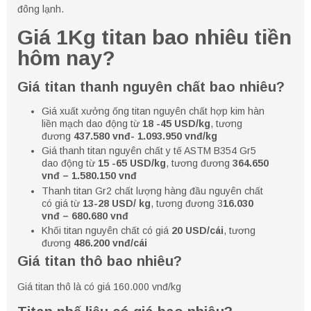
đông lạnh.
Giá 1Kg titan bao nhiêu tiền
hôm nay?
Giá titan thanh nguyên chất bao nhiêu?
Giá xuất xưởng ống titan nguyên chất hợp kim hàn
liền mạch dao động từ
18 -45 USD/kg
, tương
đương
437.580 vnđ- 1.093.950 vnđ/kg
Giá thanh titan nguyên chất y tế ASTM B354 Gr5
dao động từ
15 -65 USD/kg
, tương đương
364.650
vnđ – 1.580.150 vnđ
Thanh titan Gr2 chất lượng hàng đầu nguyên chất
có giá từ
13-28 USD/ kg
, tương đương 3
16.030
vnđ – 680.680 vnđ
Khối titan nguyên chất có giá
20 USD/cái
, tương
đương
486.200 vnđ/cái
Giá titan thô bao nhiêu?
Giá titan thô là có giá 160.000 vnđ/kg