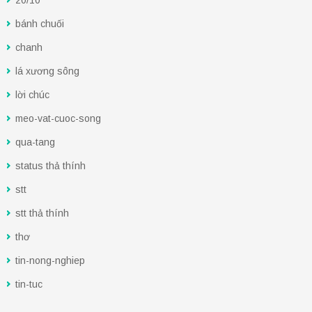
20/10
bánh chuối
chanh
lá xương sông
lời chúc
meo-vat-cuoc-song
qua-tang
status thả thính
stt
stt thả thính
thơ
tin-nong-nghiep
tin-tuc