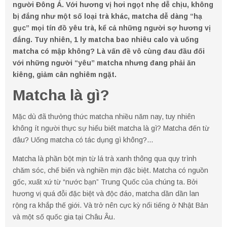
người Đông Á. Với hương vị hơi ngọt nhẹ dễ chịu, không
bị đắng như một số loại trà khác, matcha dễ dàng “hạ
gục” mọi tín đồ yêu trà, kể cả những người sợ hương vị
đắng. Tuy nhiên, 1 ly matcha bao nhiêu calo và uống
matcha có mập không? Là vấn đề vô cùng đau đầu đối
với những người “yêu” matcha nhưng đang phải ăn
kiêng, giảm cân nghiêm ngặt.
Matcha là gì?
Mặc dù đã thưởng thức matcha nhiều năm nay, tuy nhiên
không ít người thực sự hiểu biết matcha là gì? Matcha đến từ
đâu? Uống matcha có tác dụng gì không?…
Matcha là phần bột mịn từ lá trà xanh thông qua quy trình
chăm sóc, chế biến và nghiền mịn đặc biệt. Matcha có nguồn
gốc, xuất xứ từ “nước bạn” Trung Quốc của chúng ta. Bởi
hương vị quá đỗi đặc biệt và độc đáo, matcha dần dần lan
rộng ra khắp thế giới. Và trở nên cực kỳ nổi tiếng ở Nhật Bản
và một số quốc gia tại Châu Âu.