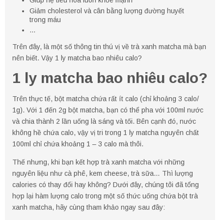
Giúp hệ tiêu hóa luôn khỏe mạnh
Giảm cholesterol và cân bằng lượng đường huyết
trong máu
…
Trên đây, là một số thông tin thú vị về trà xanh matcha mà bạn
nên biết. Vậy 1 ly matcha bao nhiêu calo?
1 ly matcha bao nhiêu calo?
Trên thực tế, bột matcha chứa rất ít calo (chỉ khoảng 3 calo/
1g). Với 1 đến 2g bột matcha, bạn có thể pha với 100ml nước
và chia thành 2 lần uống là sáng và tối. Bên cạnh đó, nước
không hề chứa calo, vậy vị tri trong 1 ly matcha nguyên chất
100ml chỉ chứa khoảng 1 – 3 calo mà thôi.
Thế nhưng, khi bạn kết hợp trà xanh matcha với những
nguyên liệu như cà phê, kem cheese, trà sữa… Thì lượng
calories có thay đổi hay không? Dưới đây, chúng tôi đã tổng
hợp lại hàm lượng calo trong một số thức uống chứa bột trà
xanh matcha, hãy cùng tham khảo ngay sau đây: