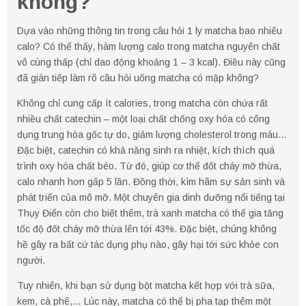
không?
Dựa vào những thông tin trong câu hỏi 1 ly matcha bao nhiêu
calo? Có thể thấy, hàm lượng calo trong matcha nguyên chất
vô cùng thấp (chỉ dao động khoảng 1 – 3 kcal). Điều này cũng
đã gián tiếp làm rõ câu hỏi uống matcha có mập không?
Không chỉ cung cấp ít calories, trong matcha còn chứa rất
nhiều chất catechin – một loại chất chống oxy hóa có công
dụng trung hòa gốc tự do, giảm lượng cholesterol trong máu…
Đặc biệt, catechin có khả năng sinh ra nhiệt, kích thích quá
trình oxy hóa chất béo. Từ đó, giúp cơ thể đốt cháy mỡ thừa,
calo nhanh hơn gấp 5 lần. Đồng thời, kìm hãm sự sản sinh và
phát triển của mô mỡ. Một chuyên gia dinh dưỡng nổi tiếng tại
Thụy Điển còn cho biết thêm, trà xanh matcha có thể gia tăng
tốc độ đốt cháy mỡ thừa lên tới 43%. Đặc biệt, chúng không
hề gây ra bất cứ tác dụng phụ nào, gây hại tới sức khỏe con
người.
Tuy nhiên, khi bạn sử dụng bột matcha kết hợp với trà sữa,
kem, cà phê,… Lúc này, matcha có thể bị pha tạp thêm một