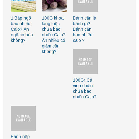
1 Bắp ngô
100G khoai
Bánh căn là
bao nhiêu
lang luộc
bánh gì?
Calo? Ăn
chứa bao
Bánh căn
ngô có béo
nhiêu Calo?
bao nhiêu
không?
Ăn nhiều có
calo ?
giảm cân
không?
100Gr Cá
viên chiên
chứa bao
nhiêu Calo?
Bánh nếp