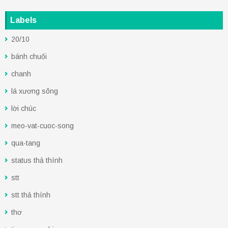
Labels
20/10
bánh chuối
chanh
lá xương sông
lời chúc
meo-vat-cuoc-song
qua-tang
status thả thính
stt
stt thả thính
thơ