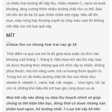
có nhiều loại đường dễ hấp thụ, nhiều vitamin C, canxi và muối
khoáng, tăng cường thêm nhiều dưỡng chất cho cơ thể. Bạn
chỉ nên ăn tối đa 20 quả chôm chôm một ngày. Nếu dễ lên
mụn, máu nóng hay thường xuyên bị chảy máu cam thì không
nên tiếp xúc với loại quả này.
MÍT
Thời điểm ra quả của mít là độ giữa mùa xuân và chín vào
khoảng cuối tháng 7, tháng 8. Nếu mua mít vào lúc này, bạn
sẽ được thưởng thức những quả mít chín cây tự nhiên, không
phun thuốc, múi mít vàng ươm, tỏa ra hương thơm quyến rũ.
Trong mít có rất nhiều dưỡng chất tốt cho sức khỏe như
vitamin A, vitamin C, canxi, kali, sắt, magie,… Vừa ngon, bổ, lại
còn rẻ, không khó hiểu khi mít bao giờ cũng được ưu ái.
Mua trái cây vào đúng vụ mùa thu hoạch chính sẽ giúp
chúng ta tiết kiệm tiền bạc, đồng thời có được những sản
phẩm tươi ngon, bổ dưỡng nhất. 7 Loại trái cây kể trên