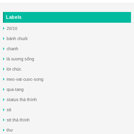
Labels
20/10
bánh chuối
chanh
lá xương sông
lời chúc
meo-vat-cuoc-song
qua-tang
status thả thính
stt
stt thả thính
thơ