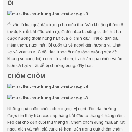
ỔI
Ổi vốn là loại quả đặc trưng cho mùa thu. Vào khoảng tháng 6
trở đi, khi ổi bắt đầu chín rộ, đi đến đâu ta cũng có thể hít hà
được hương thơm nồng nàn của ổi chín cây. Trái ổi dân dã,
mềm thơm, ngọt mát, lôi cuốn từ vẻ ngoài đến hương vị. Chất
xơ và vitamin A, C dồi dào trong ổi giúp tăng cường sức đề
kháng vô cùng hiệu quả. Tuy nhiên, tránh ăn quá nhiều và ăn
luôn cả hạt vì rất dễ bị chướng bụng, đầy hơi.
CHÔM CHÔM
Những quả chôm chôm chín mọng, vị ngọt đậm đà thường
được tìm thấy trên các sạp hàng bắt đầu từ tháng 6 hàng năm,
kéo dài cho đến cuối thu tháng 9. Chôm chôm đúng mùa ăn rất
ngọt, giòn và mát, giá cũng rẻ hơn. Bên trong quả chôm chôm